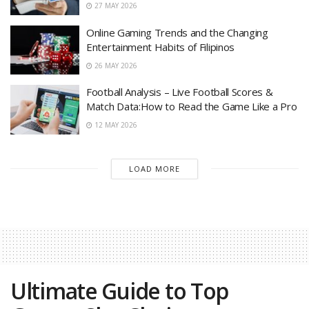
27 MAY 2026
Online Gaming Trends and the Changing
Entertainment Habits of Filipinos
26 MAY 2026
Football Analysis – Live Football Scores &
Match Data:How to Read the Game Like a Pro
12 MAY 2026
LOAD MORE
Ultimate Guide to Top