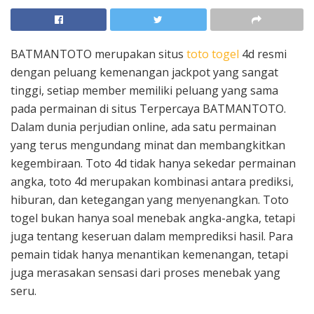
BATMANTOTO merupakan situs
toto togel
4d resmi
dengan peluang kemenangan jackpot yang sangat
tinggi, setiap member memiliki peluang yang sama
pada permainan di situs Terpercaya BATMANTOTO.
Dalam dunia perjudian online, ada satu permainan
yang terus mengundang minat dan membangkitkan
kegembiraan. Toto 4d tidak hanya sekedar permainan
angka, toto 4d merupakan kombinasi antara prediksi,
hiburan, dan ketegangan yang menyenangkan. Toto
togel bukan hanya soal menebak angka-angka, tetapi
juga tentang keseruan dalam memprediksi hasil. Para
pemain tidak hanya menantikan kemenangan, tetapi
juga merasakan sensasi dari proses menebak yang
seru.