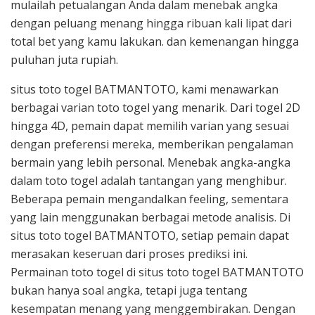
mulailah petualangan Anda dalam menebak angka
dengan peluang menang hingga ribuan kali lipat dari
total bet yang kamu lakukan. dan kemenangan hingga
puluhan juta rupiah.
situs toto togel BATMANTOTO, kami menawarkan
berbagai varian toto togel yang menarik. Dari togel 2D
hingga 4D, pemain dapat memilih varian yang sesuai
dengan preferensi mereka, memberikan pengalaman
bermain yang lebih personal. Menebak angka-angka
dalam toto togel adalah tantangan yang menghibur.
Beberapa pemain mengandalkan feeling, sementara
yang lain menggunakan berbagai metode analisis. Di
situs toto togel BATMANTOTO, setiap pemain dapat
merasakan keseruan dari proses prediksi ini.
Permainan toto togel di situs toto togel BATMANTOTO
bukan hanya soal angka, tetapi juga tentang
kesempatan menang yang menggembirakan. Dengan