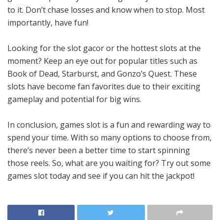
to it. Don’t chase losses and know when to stop. Most
importantly, have fun!
Looking for the slot gacor or the hottest slots at the
moment? Keep an eye out for popular titles such as
Book of Dead, Starburst, and Gonzo’s Quest. These
slots have become fan favorites due to their exciting
gameplay and potential for big wins.
In conclusion, games slot is a fun and rewarding way to
spend your time. With so many options to choose from,
there’s never been a better time to start spinning
those reels. So, what are you waiting for? Try out some
games slot today and see if you can hit the jackpot!