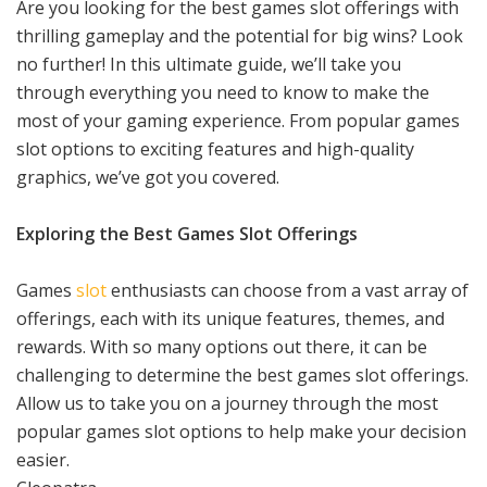
Are you looking for the best games slot offerings with
thrilling gameplay and the potential for big wins? Look
no further! In this ultimate guide, we’ll take you
through everything you need to know to make the
most of your gaming experience. From popular games
slot options to exciting features and high-quality
graphics, we’ve got you covered.
Exploring the Best Games Slot Offerings
Games
slot
enthusiasts can choose from a vast array of
offerings, each with its unique features, themes, and
rewards. With so many options out there, it can be
challenging to determine the best games slot offerings.
Allow us to take you on a journey through the most
popular games slot options to help make your decision
easier.