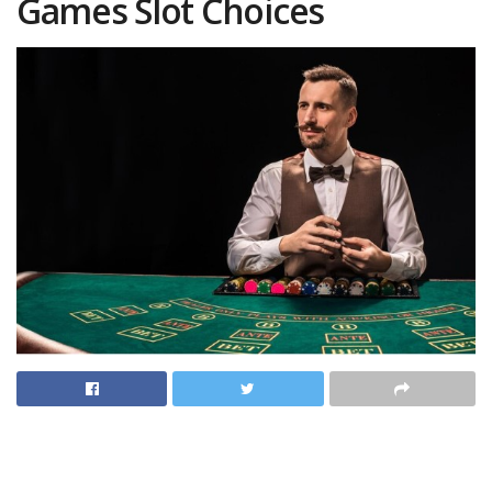
Games Slot Choices